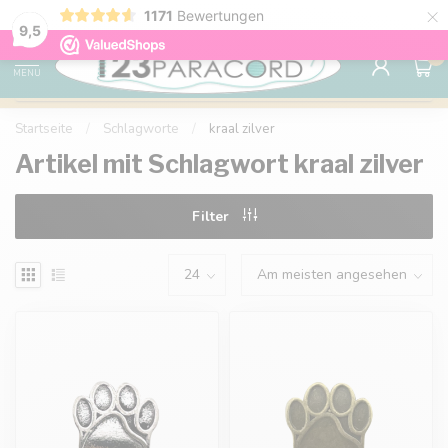
×
1171
Bewertungen
Kostenlose Lieferung nach Hause ab 150 €
9.6
9,5
0
MENU
Startseite
/
Schlagworte
/
kraal zilver
Artikel mit Schlagwort kraal zilver
Filter