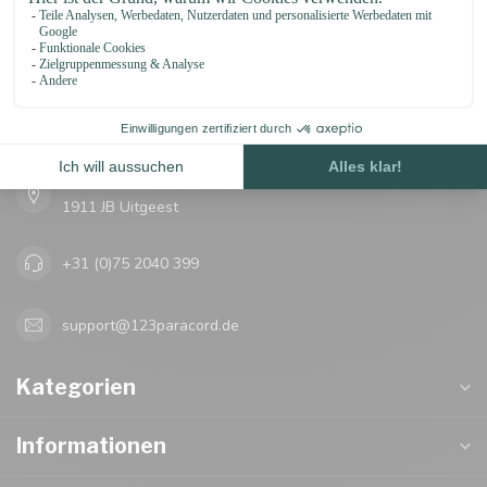
123Paracord
let's go knots!
Oosterwerf 4
1911 JB Uitgeest
+31 (0)75 2040 399
support@123paracord.de
Kategorien
Informationen