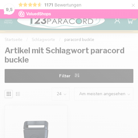
×
1171
Bewertungen
Kostenlose Lieferung nach Hause ab 150 €
9.6
9,5
0
MENU
Startseite
/
Schlagworte
/
paracord buckle
Artikel mit Schlagwort paracord
buckle
Filter