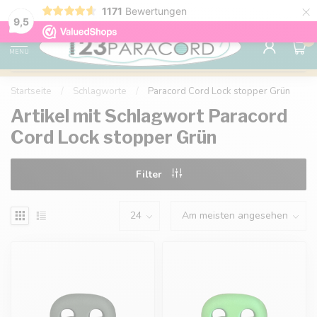
×
1171
Bewertungen
Kostenlose Lieferung nach Hause ab 150 €
9.6
9,5
0
MENU
Startseite
/
Schlagworte
/
Paracord Cord Lock stopper Grün
Artikel mit Schlagwort Paracord
Cord Lock stopper Grün
Filter