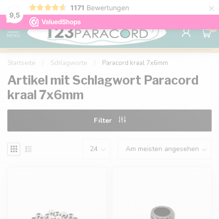
×
1171
Bewertungen
Kostenlose Lieferung nach Hause ab 150 €
9.6
9,5
0
MENU
Startseite
/
Schlagworte
/
Paracord kraal 7x6mm
Artikel mit Schlagwort Paracord
kraal 7x6mm
Filter