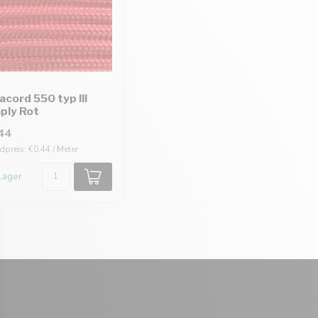
acord 550 typ III
ply Rot
44
preis: €0,44 / Meter
Lager