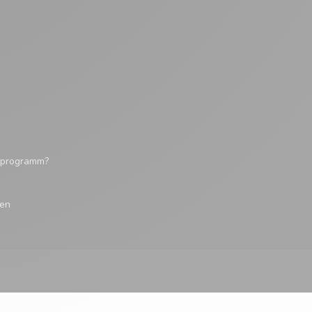
tsprogramm?
gen