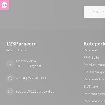
9,5
123Paracord
Kategori
let's go knots!
Paracord
PPM-Seile
Oosterwerf 4
Premium-Hund
1911 JB Uitgeest
EM-Keramikpe
+31 (0)75 2040 399
Paracord-Ada
BioThane
support@123paracord.de
Paracord Vers
Paracord Zub