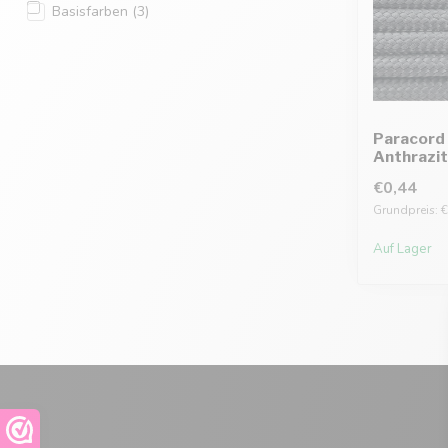
Basisfarben
(3)
Paracord 
Anthrazit
€0,44
Grundpreis: €
Auf Lager