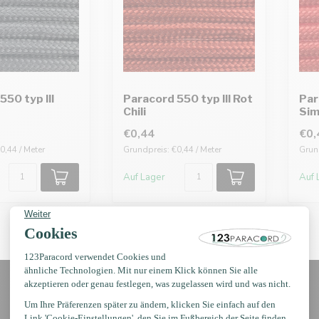
550 typ III
Paracord 550 typ III Rot
Par
Chili
Sim
€0,44
€0,
0,44 / Meter
Grundpreis: €0,44 / Meter
Grund
Auf Lager
Auf 
Erhalten Sie Nachrichten?