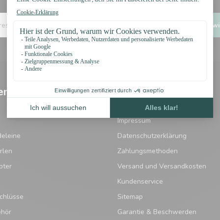
Erhalten Sie sofort 5 % Rabatt!
Ich wi
en
Informationen
Widerrufsbelehrung
Impressum
eleine
Datenschutzerklärung
rlen
Zahlungsmethoden
pter
Versand und Versandkosten
Kundenservice
chlüsse
Sitemap
ehör
Garantie & Beschwerden