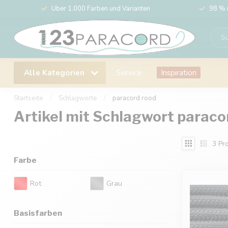
Über 1.000 Farben und Varianten
98 % 
Alle Kategorien
Service
Inspiration
Startseite
/
Schlagworte
/
paracord rood
Artikel mit Schlagwort paraco
3
Pro
Farbe
Rot
Grau
Basisfarben