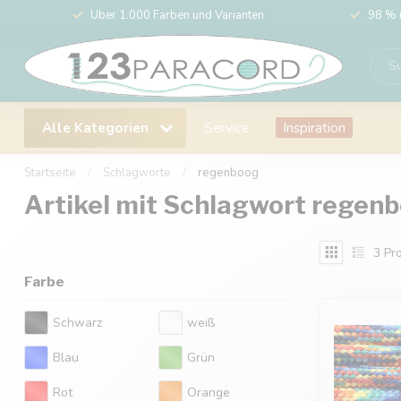
Über 1.000 Farben und Varianten
98 % 
Alle Kategorien
Service
Inspiration
Startseite
/
Schlagworte
/
regenboog
Artikel mit Schlagwort regen
3
Pro
Farbe
Schwarz
weiß
Blau
Grün
Rot
Orange