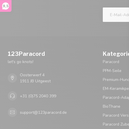
9,5
123Paracord
Kategori
let's go knots!
Paracord
PPM-Seile
Oosterwerf 4
Premium-Hund
1911 JB Uitgeest
EM-Keramikpe
+31 (0)75 2040 399
Paracord-Ada
BioThane
support@123paracord.de
Paracord Vers
Paracord Zub