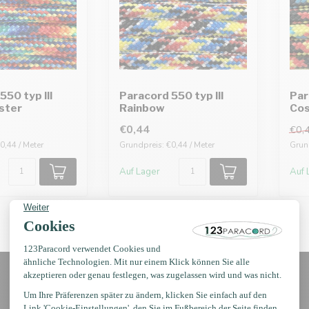
550 typ III
Paracord 550 typ III
Par
ster
Rainbow
Co
€0,44
€0,
0,44 / Meter
Grundpreis: €0,44 / Meter
Grund
Auf Lager
Auf 
Erhalten Sie Nachrichten?