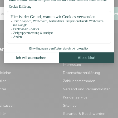
Erhalten Sie sofort 5 % Rabatt!
Ich wi
en
Informationen
Widerrufsbelehrung
Impressum
eleine
Datenschutzerklärung
rlen
Zahlungsmethoden
pter
Versand und Versandkosten
Kundenservice
chlüsse
Sitemap
ehör
Garantie & Beschwerden