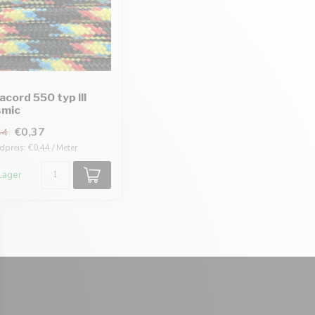
acord 550 typ III
smic
€0,37
44
preis: €0,44 / Meter
Lager