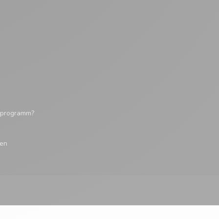
tsprogramm?
gen