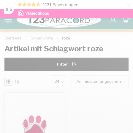
×
1171
Bewertungen
Kostenlose Lieferung nach Hause ab 150 €
9.6
9,5
0
MENU
Startseite
/
Schlagworte
/
roze
Artikel mit Schlagwort roze
Filter