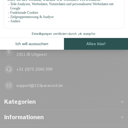
123Paracord
let's go knots!
Oosterwerf 4
1911 JB Uitgeest
+31 (0)75 2040 399
support@123paracord.de
Kategorien
Informationen