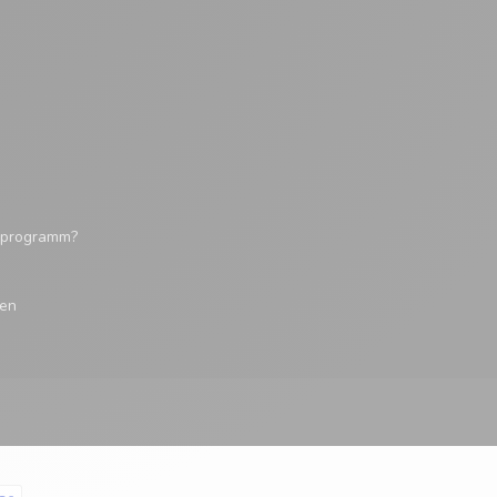
tsprogramm?
gen