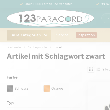
Über 1.000 Farben und Varianten
98 % 
Alle Kategorien
Service
Inspiration
Startseite
/
Schlagworte
/
zwart
Artikel mit Schlagwort zwart
2
Pro
Farbe
Schwarz
Orange
Typ