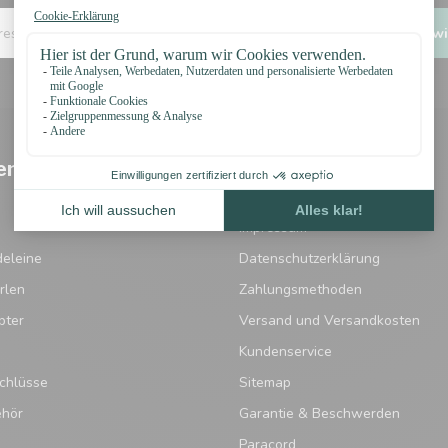
Ich wi
en
Informationen
Widerrufsbelehrung
Impressum
eleine
Datenschutzerklärung
rlen
Zahlungsmethoden
pter
Versand und Versandkosten
Kundenservice
chlüsse
Sitemap
ehör
Garantie & Beschwerden
Paracord