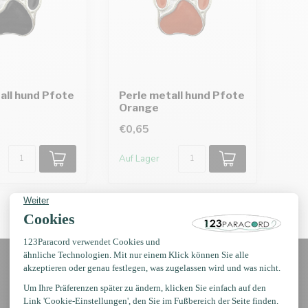
all hund Pfote
Perle metall hund Pfote
Orange
€0,65
Auf Lager
Erhalten Sie Nachrichten?
Erhalten Sie sofort 5 % Rabatt!