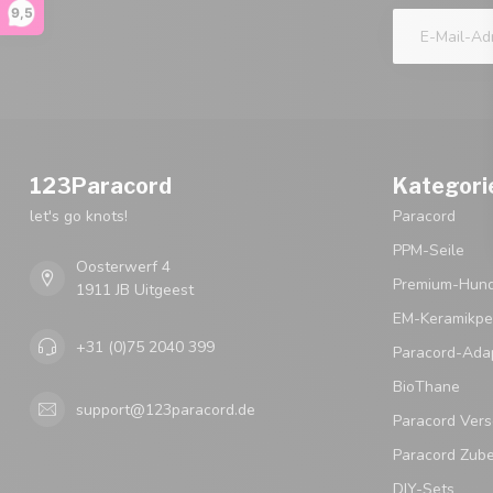
9,5
123Paracord
Kategori
let's go knots!
Paracord
PPM-Seile
Oosterwerf 4
Premium-Hund
1911 JB Uitgeest
EM-Keramikpe
+31 (0)75 2040 399
Paracord-Ada
BioThane
support@123paracord.de
Paracord Vers
Paracord Zub
DIY-Sets