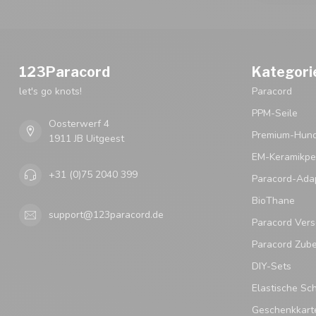
123Paracord
Kategori
let's go knots!
Paracord
PPM-Seile
Oosterwerf 4
Premium-Hund
1911 JB Uitgeest
EM-Keramikpe
+31 (0)75 2040 399
Paracord-Ada
BioThane
support@123paracord.de
Paracord Vers
Paracord Zub
DIY-Sets
Elastische Sc
Geschenkkart