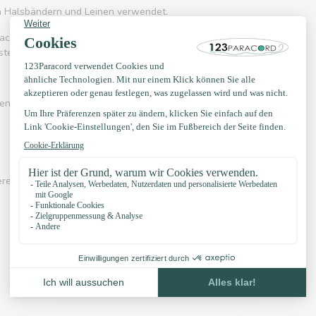
on Halsbändern und Leinen verwendet.
acord 550 häufig eingesetzt wird. Es kennt
rstellung von Hängematten, Schnürsenkel, Gürtel
en? Sehen Sie sich eines der Videos unten an:
erer eigenen Knotenbeispiele, YouTube Kanal,