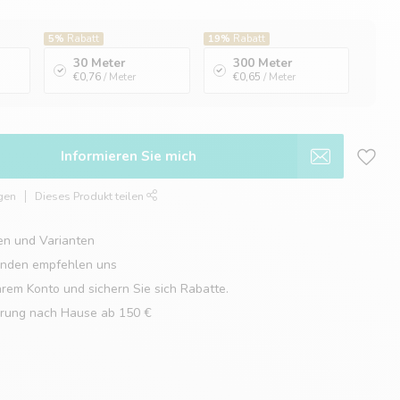
5%
Rabatt
19%
Rabatt
30 Meter
300 Meter
€0,76
/ Meter
€0,65
/ Meter
Informieren Sie mich
gen
Dieses Produkt teilen
en und Varianten
unden empfehlen uns
hrem Konto und sichern Sie sich Rabatte.
erung nach Hause ab 150 €