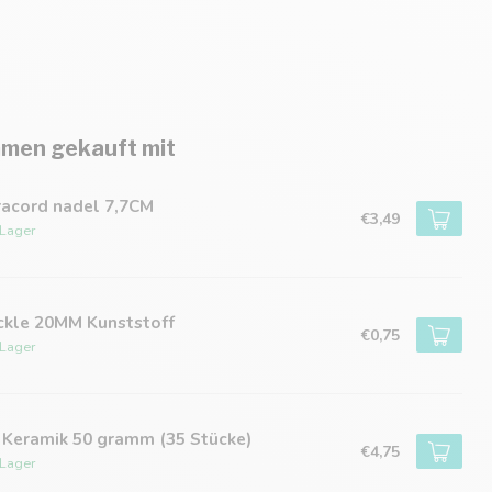
men gekauft mit
racord nadel 7,7CM
€3,49
 Lager
ckle 20MM Kunststoff
€0,75
 Lager
 Keramik 50 gramm (35 Stücke)
€4,75
 Lager