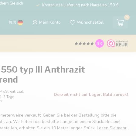
hern Sie sich
Kostenlose Lieferung nach Hause ab 150 €
0
Mein Konto
Wunschzettel
EUR
9.6
550 typ III Anthrazit
erend
 MwSt. ggf. zzgl.
Derzeit nicht auf Lager. Bald zurück!
: 1-3 Tage
er
 meterweise verkauft. Geben Sie bei der Bestellung bitte die
 an. Wir liefern die bestellte Länge an einem Stück. Beispiel:
estellen, erhalten Sie ein 10 Meter langes Stück.
Lesen Sie mehr
.