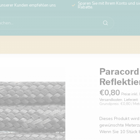
Sparen Sie mit Ihrem Konto und sic
unserer Kunden empfehlen uns
Rabatte.
Paracord 
Reflekti
€0,80
Preise inkl.
Versandkosten. Lieferzeit
Grundpreis: €0,80 / Met
Dieses Produkt wird
gewünschte Meterzahl
Wenn Sie 10 Stück b