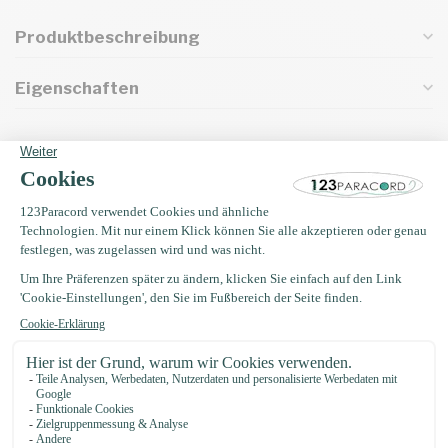
Produktbeschreibung
Eigenschaften
Oft zusammen gekauft mit
Paracord nadel 7,7CM
€3,49
Auf Lager
Buckle 20MM Kunststoff
€0,75
Auf Lager
EM Keramik 50 gramm (35
Stücke)
€4,75