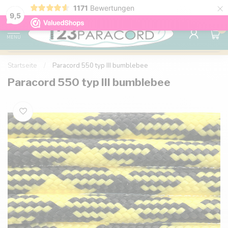
×
1171
Bewertungen
Kostenlose Lieferung nach Hause ab 150 €
9.6
9,5
0
MENU
Startseite
/
Paracord 550 typ III bumblebee
Paracord 550 typ III bumblebee