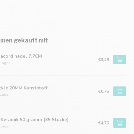
men gekauft mit
racord nadel 7,7CM
€3,49
 Lager
ckle 20MM Kunststoff
€0,75
 Lager
 Keramik 50 gramm (35 Stücke)
€4,75
 Lager