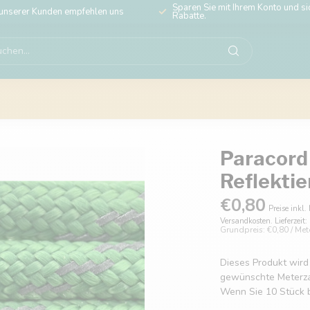
Sparen Sie mit Ihrem Konto und sic
unserer Kunden empfehlen uns
Rabatte.
Paracord 
Reflekti
€0,80
Preise inkl.
Versandkosten. Lieferzeit
Grundpreis: €0,80 / Met
Dieses Produkt wird
gewünschte Meterzahl
Wenn Sie 10 Stück b