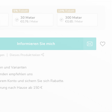
5%
Rabatt
19%
Rabatt
30 Meter
300 Meter
€0,76
/ Meter
€0,65
/ Meter
Informieren Sie mich
gen
Dieses Produkt teilen
en und Varianten
unden empfehlen uns
hrem Konto und sichern Sie sich Rabatte.
erung nach Hause ab 150 €