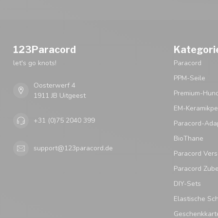
123Paracord
Kategori
let's go knots!
Paracord
PPM-Seile
Oosterwerf 4
Premium-Hund
1911 JB Uitgeest
EM-Keramikpe
+31 (0)75 2040 399
Paracord-Ada
BioThane
support@123paracord.de
Paracord Vers
Paracord Zub
DIY-Sets
Elastische Sc
Geschenkkart