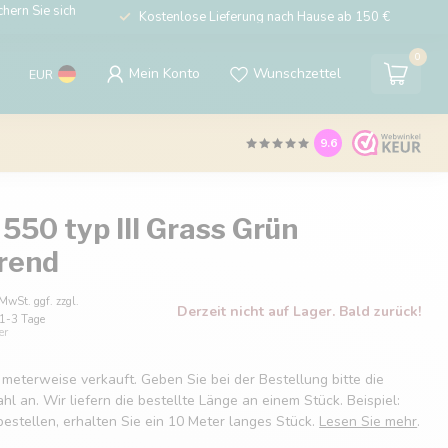
hern Sie sich
Kostenlose Lieferung nach Hause ab 150 €
0
Mein Konto
Wunschzettel
EUR
9.6
550 typ III Grass Grün
erend
 MwSt. ggf. zzgl.
Derzeit nicht auf Lager. Bald zurück!
: 1-3 Tage
er
 meterweise verkauft. Geben Sie bei der Bestellung bitte die
 an. Wir liefern die bestellte Länge an einem Stück. Beispiel:
estellen, erhalten Sie ein 10 Meter langes Stück.
Lesen Sie mehr
.