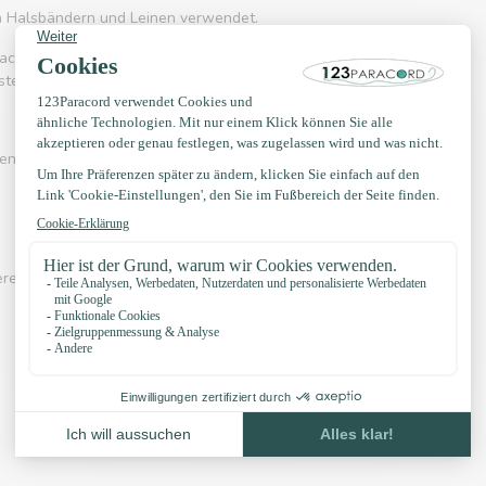
on Halsbändern und Leinen verwendet.
acord 550 häufig eingesetzt wird. Es kennt
rstellung von Hängematten, Schnürsenkel, Gürtel
en? Sehen Sie sich eines der Videos unten an:
erer eigenen Knotenbeispiele, YouTube Kanal,