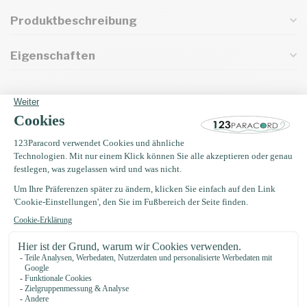
Produktbeschreibung
Eigenschaften
Oft zusammen gekauft mit
Paracord nadel 7,7CM
€3,49
Auf Lager
Buckle 20MM Kunststoff
€0,75
Auf Lager
EM Keramik 50 gramm (35
Stücke)
€4,75
Auf Lager