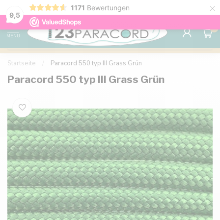
×
1171
Bewertungen
Kostenlose Lieferung nach Hause ab 150 €
9.6
9,5
0
MENU
Startseite
/
Paracord 550 typ III Grass Grün
Paracord 550 typ III Grass Grün