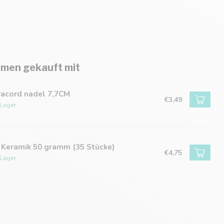
men gekauft mit
racord nadel 7,7CM
€3,49
 Lager
 Keramik 50 gramm (35 Stücke)
€4,75
 Lager