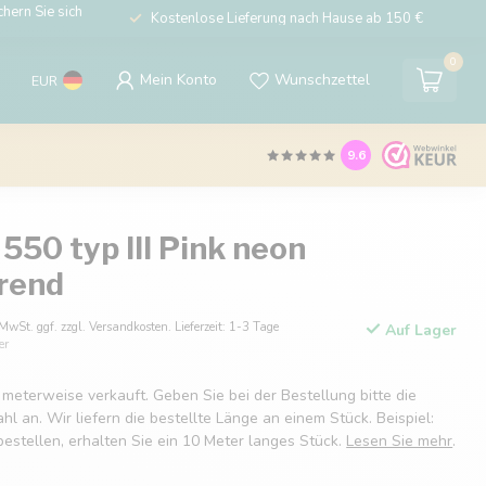
hern Sie sich
Kostenlose Lieferung nach Hause ab 150 €
0
Mein Konto
Wunschzettel
EUR
9.6
550 typ III Pink neon
erend
 MwSt. ggf. zzgl. Versandkosten. Lieferzeit: 1-3 Tage
Auf Lager
er
 meterweise verkauft. Geben Sie bei der Bestellung bitte die
 an. Wir liefern die bestellte Länge an einem Stück. Beispiel:
estellen, erhalten Sie ein 10 Meter langes Stück.
Lesen Sie mehr
.