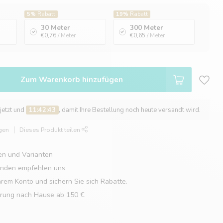
5%
Rabatt
19%
Rabatt
30 Meter
300 Meter
€0,76
/ Meter
€0,65
/ Meter
Zum Warenkorb hinzufügen
 jetzt und
11:42:42
, damit Ihre Bestellung noch heute versandt wird.
gen
Dieses Produkt teilen
en und Varianten
unden empfehlen uns
hrem Konto und sichern Sie sich Rabatte.
erung nach Hause ab 150 €