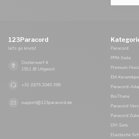
123Paracord
Kategori
let's go knots!
Paracord
PPM-Seile
Oosterwerf 4
Premium-Hund
1911 JB Uitgeest
EM-Keramikpe
+31 (0)75 2040 399
Paracord-Ada
BioThane
support@123paracord.de
Paracord Vers
Paracord Zub
DIY-Sets
Elastische Sc