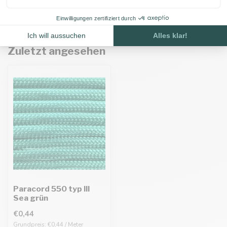
Auf Lager
Zuletzt angesehen
Paracord 550 typ III
Sea grün
€0,44
Grundpreis: €0,44 / Meter