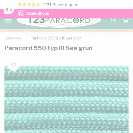
×
1171
Bewertungen
Kostenlose Lieferung nach Hause ab 150 €
9.6
9,5
0
MENU
Startseite
/
Paracord 550 typ III Sea grün
Paracord 550 typ III Sea grün