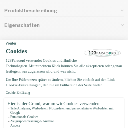
Produktbeschreibung
Eigenschaften
Oft zusammen gekauft mit
Paracord nadel 7,7CM
€3,49
Auf Lager
Buckle 20MM Kunststoff
€0,75
Auf Lager
EM Keramik 50 gramm (35
Stücke)
€4,75