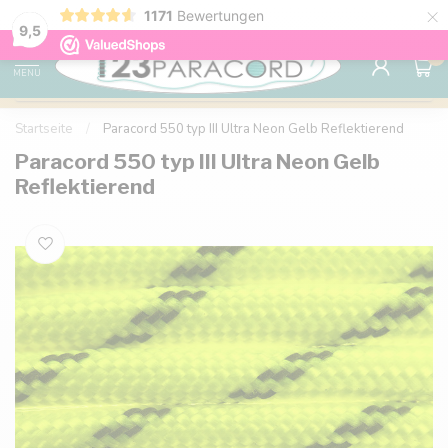
×
1171
Bewertungen
Kostenlose Lieferung nach Hause ab 150 €
9.6
9,5
0
MENU
Startseite
/
Paracord 550 typ III Ultra Neon Gelb Reflektierend
Paracord 550 typ III Ultra Neon Gelb
Reflektierend