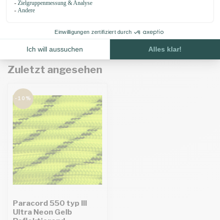
EM Keramik 50 gramm (35
Stücke)
€4,75
Auf Lager
Zuletzt angesehen
-10%
Paracord 550 typ III
Ultra Neon Gelb