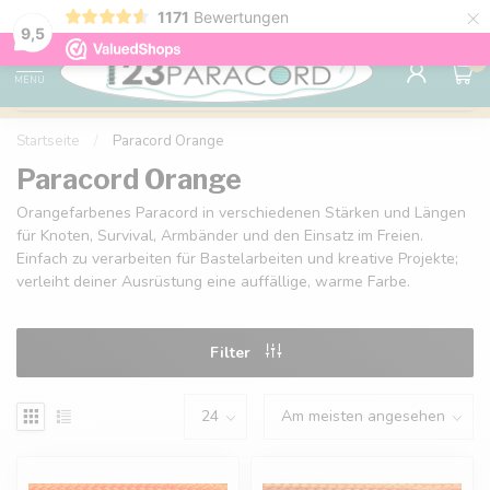
×
1171
Bewertungen
Kostenlose Lieferung nach Hause ab 150 €
9.6
9,5
0
MENU
Startseite
/
Paracord Orange
Paracord Orange
Orangefarbenes Paracord in verschiedenen Stärken und Längen
für Knoten, Survival, Armbänder und den Einsatz im Freien.
Einfach zu verarbeiten für Bastelarbeiten und kreative Projekte;
verleiht deiner Ausrüstung eine auffällige, warme Farbe.
Filter