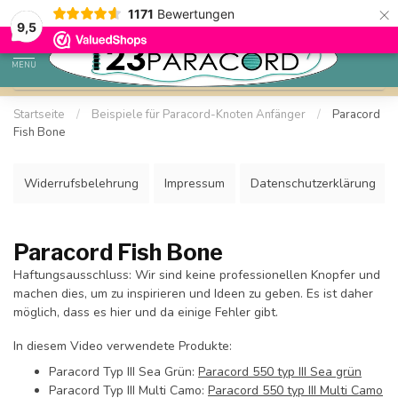
×
1171
Bewertungen
Sparen Sie mit Ihrem Konto und sichern Sie sich Rabatte.
9,5
MENU
Startseite
/
Beispiele für Paracord-Knoten Anfänger
/
Paracord
Fish Bone
Widerrufsbelehrung
Impressum
Datenschutzerklärung
Paracord Fish Bone
Haftungsausschluss: Wir sind keine professionellen Knopfer und
machen dies, um zu inspirieren und Ideen zu geben. Es ist daher
möglich, dass es hier und da einige Fehler gibt.
In diesem Video verwendete Produkte:
Paracord Typ III Sea Grün:
Paracord 550 typ III Sea grün
Paracord Typ III Multi Camo:
Paracord 550 typ III Multi Camo