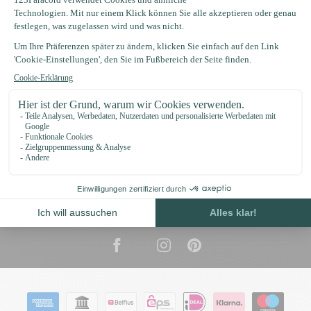
Kategorien
Informationen
€