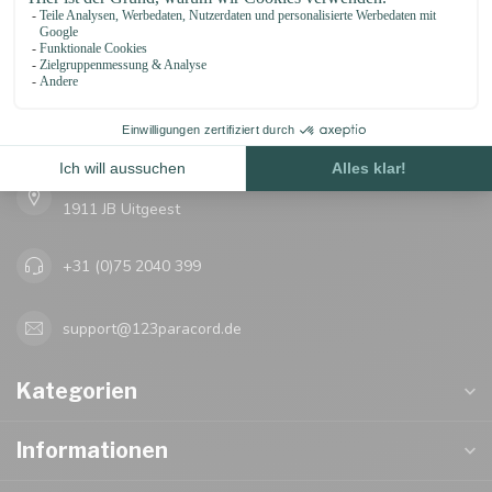
123Paracord
let's go knots!
Oosterwerf 4
1911 JB Uitgeest
+31 (0)75 2040 399
support@123paracord.de
Kategorien
Informationen