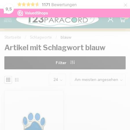
×
1171
Bewertungen
Kostenlose Lieferung nach Hause ab 150 €
9.6
9,5
0
MENU
Startseite
/
Schlagworte
/
blauw
Artikel mit Schlagwort blauw
Filter