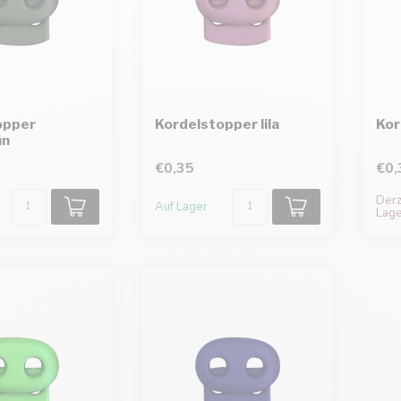
opper
Kordelstopper lila
Kor
ün
€0,35
€0,
Derze
Auf Lager
Lage