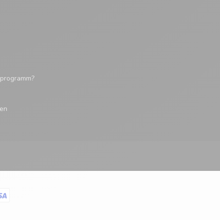
tsprogramm?
gen