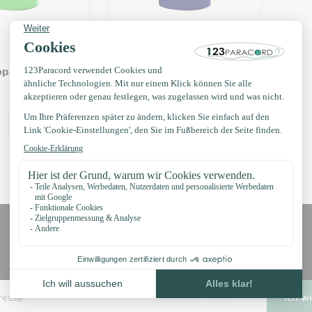
opper grün
Kordelstopper blau
€0,35
Auf Lager
Erhalten Sie Nachrichten?
Erhalten Sie sofort 5 % Rabatt!
Ich wi