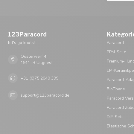
123Paracord
Kategori
let's go knots!
Paracord
PPM-Seile
Oosterwerf 4
Premium-Hund
1911 JB Uitgeest
EM-Keramikpe
+31 (0)75 2040 399
Paracord-Ada
BioThane
support@123paracord.de
Paracord Vers
Paracord Zub
DIY-Sets
Elastische Sc