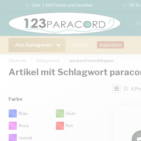
Über 1.000 Farben und Varianten
98 % 
Alle Kategorien
Service
Inspiration
Startseite
/
Schlagworte
/
paracord koordstopper
Artikel mit Schlagwort parac
6
Pro
Farbe
Blau
Grün
Rosa
Rot
Violett