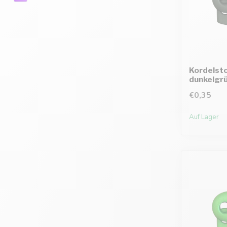
Kordelst
dunkelgr
€0,35
Auf Lager