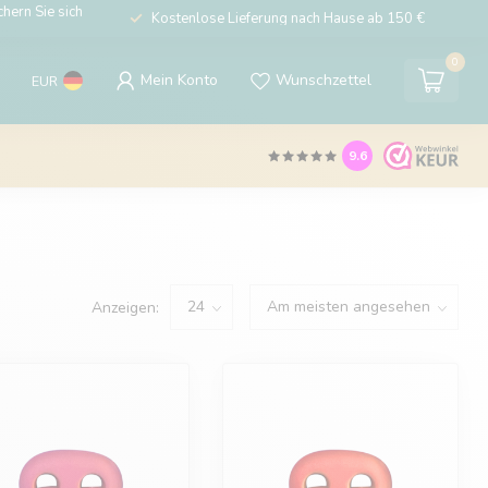
hern Sie sich
Kostenlose Lieferung nach Hause ab 150 €
0
Mein Konto
Wunschzettel
EUR
9.6
Anzeigen: