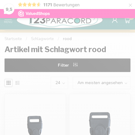
×
1171
Bewertungen
Kostenlose Lieferung nach Hause ab 150 €
9.6
9,5
0
MENU
Startseite
/
Schlagworte
/
rood
Artikel mit Schlagwort rood
Filter