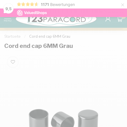
×
1171
Bewertungen
Kostenlose Lieferung nach Hause ab 150 €
9.6
9,5
0
MENU
Startseite
/
Cord end cap 6MM Grau
Cord end cap 6MM Grau