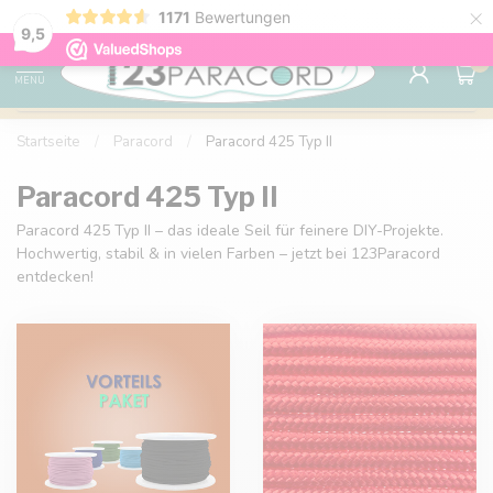
×
1171
Bewertungen
Kostenlose Lieferung nach Hause ab 150 €
9.6
9,5
0
MENU
Startseite
/
Paracord
/
Paracord 425 Typ II
Paracord 425 Typ II
Paracord 425 Typ II – das ideale Seil für feinere DIY-Projekte.
Hochwertig, stabil & in vielen Farben – jetzt bei 123Paracord
entdecken!