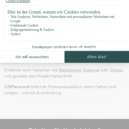
Paracord 425 Typ II – Etwas dünner,
genauso stark
Paracord 425 Typ II
ist etwas dünner als Typ III und daher ideal
für feinere Arbeiten wie Armbänder, Schlüsselanhänger oder
leichte Hundeleinen. Trotz geringerem Durchmesser bleibt es
sehr reißfest und vielseitig.
Entdecke auch Varianten wie
Basisfarben
,
Diamond
oder
Stripes
und gestalte dein Projekt farbenfroh!
123Paracord
liefert dir Premiumqualität in vielen Farben und
Längen – schnell & zuverlässig.