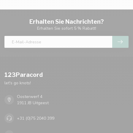
Erhalten Sie Nachrichten?
Erhalten Sie sofort 5 % Rabatt!
123Paracord
let's go knots!
Oosterwerf 4
1911 JB Uitgeest
+31 (0)75 2040 399