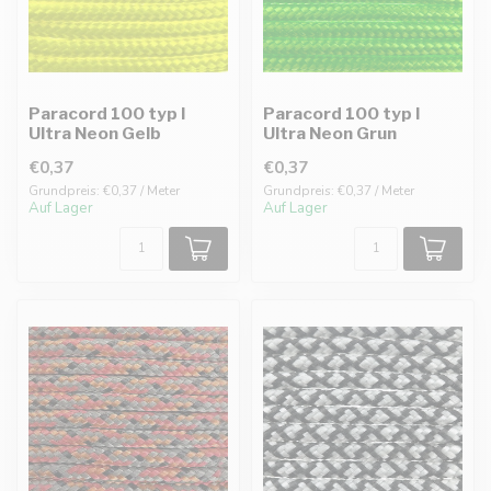
Paracord 100 typ I
Paracord 100 typ I
Ultra Neon Gelb
Ultra Neon Grun
€0,37
€0,37
Grundpreis: €0,37 / Meter
Grundpreis: €0,37 / Meter
Auf Lager
Auf Lager