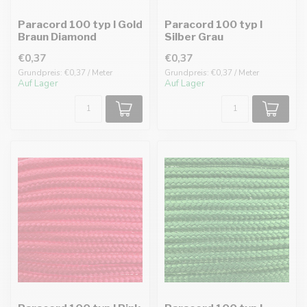
Paracord 100 typ I Gold
Paracord 100 typ I
Braun Diamond
Silber Grau
€0,37
€0,37
Grundpreis: €0,37 / Meter
Grundpreis: €0,37 / Meter
Auf Lager
Auf Lager