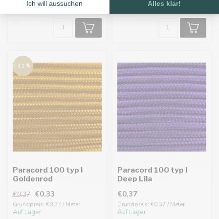
Grundpreis: €0,37 / Meter
Grundpreis: €0,37 / Meter
Auf Lager
Auf Lager
-11%
Paracord 100 typ I
Paracord 100 typ I
Goldenrod
Deep Lila
€0,33
€0,37
€0,37
Grundpreis: €0,37 / Meter
Grundpreis: €0,37 / Meter
Auf Lager
Auf Lager