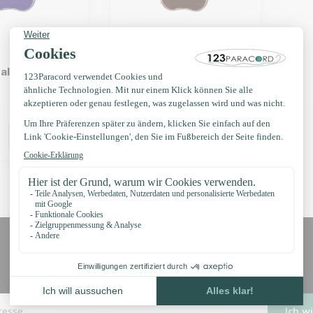
all hund Pfote
perle metall hund Braun
€0,65
Auf Lager
Erhalten Sie Nachrichten?
Erhalten Sie sofort 5 % Rabatt!
Ich wi