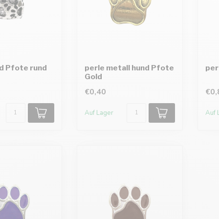
d Pfote rund
perle metall hund Pfote
per
Gold
€0,40
€0,
Auf Lager
Auf 