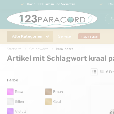
Über 1.000 Farben und Varianten
98 % 
Alle Kategorien
Service
Inspiration
Startseite
/
Schlagworte
/
kraal paars
Artikel mit Schlagwort kraal p
6
Pro
Farbe
Rosa
Braun
Silber
Gold
Violett