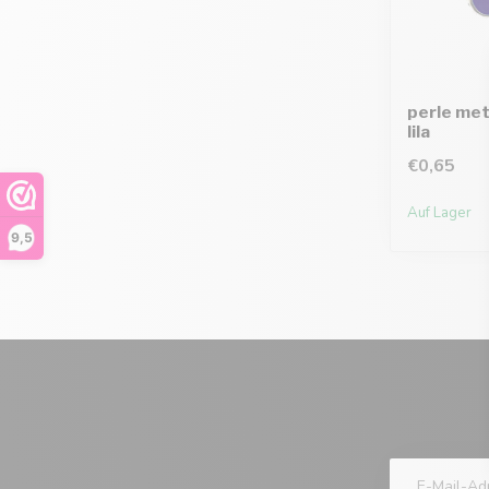
perle met
lila
€0,65
Auf Lager
9,5