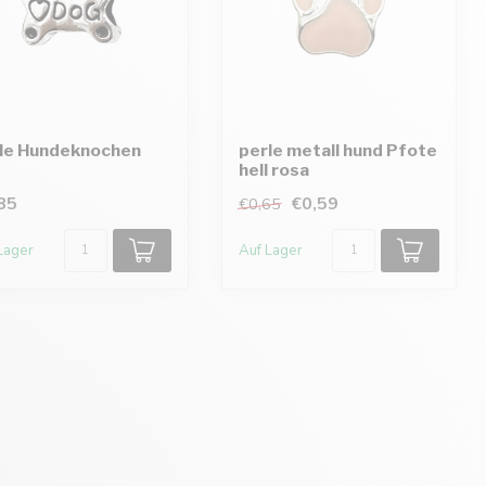
le Hundeknochen
perle metall hund Pfote
hell rosa
85
€0,59
€0,65
Lager
Auf Lager