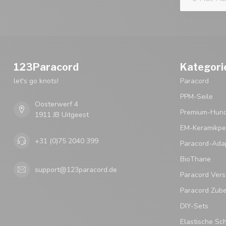
123Paracord
Kategori
let's go knots!
Paracord
PPM-Seile
Oosterwerf 4
Premium-Hund
1911 JB Uitgeest
EM-Keramikpe
+31 (0)75 2040 399
Paracord-Ada
BioThane
support@123paracord.de
Paracord Vers
Paracord Zub
DIY-Sets
Elastische Sc