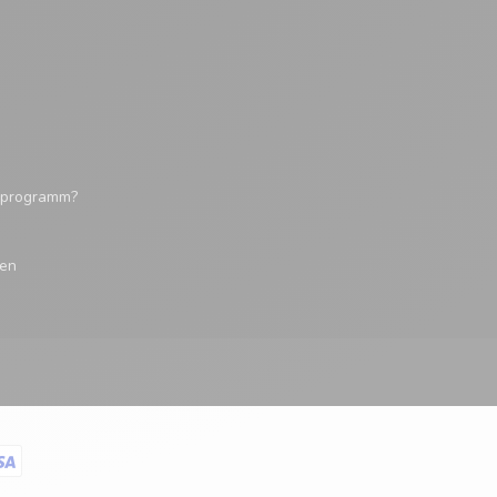
tsprogramm?
gen